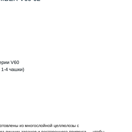
ерии V60
 1-4 чашки)
отовлены из многослойной целлюлозы с
ез лишних запахов и постороннего привкуса — чтобы