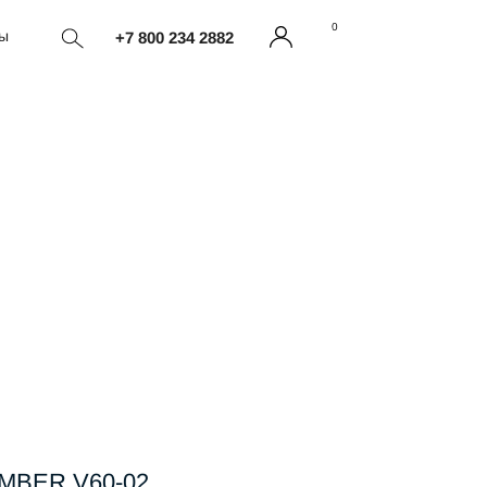
0
ты
+7 800 234 2882
MBER V60-02