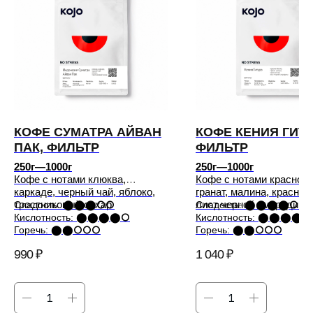
+7 800 234 2882
телефон
info@kojocoffee.ru
e-mail
мы в соцсетях
КОФЕ СУМАТРА АЙВАН
КОФЕ КЕНИЯ ГИТУ
Публичная оферта
ПАК, ФИЛЬТР
ФИЛЬТР
Политика возврата и обмена
250г—1000г
250г—1000г
Кофе с нотами клюква,
Кофе с нотами красное 
Политика конфиденциальности
каркаде, черный чай, яблоко,
гранат, малина, красный
тростниковый сахар
лист черной смородины
Сладость: ⬤⬤⬤⭘⭘
Сладость: ⬤⬤⬤⬤⭘
Политика обработки персональных данных
Кислотность: ⬤⬤⬤⬤⭘
Кислотность: ⬤⬤⬤⬤
Горечь: ⬤⬤⭘⭘⭘
Горечь: ⬤⬤⭘⭘⭘
2026 © KOJOCOFFEE.
© ALL RIGHTS RESERVED
990
₽
1 040
₽