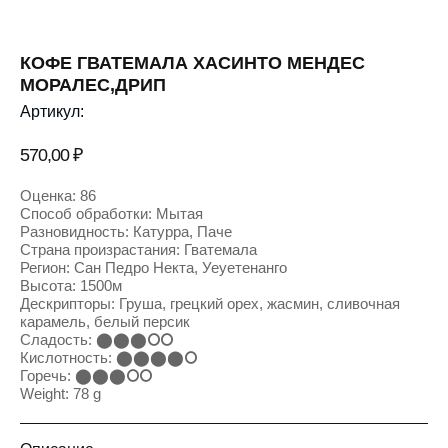
КОФЕ ГВАТЕМАЛА ХАСИНТО МЕНДЕС
МОРАЛЕС,ДРИП
Артикул:
570,00
₽
Оценка: 86
Способ обработки: Мытая
Разновидность: Катурра, Паче
Страна произрастания: Гватемала
Регион: Сан Педро Некта, Уеуетенанго
Высота: 1500м
Дескрипторы: Груша, грецкий орех, жасмин, сливочная
карамель, белый персик
Сладость: ⬤⬤⬤⭘⭘
Кислотность: ⬤⬤⬤⬤⭘
Горечь: ⬤⬤⬤⭘⭘
Weight: 78 g