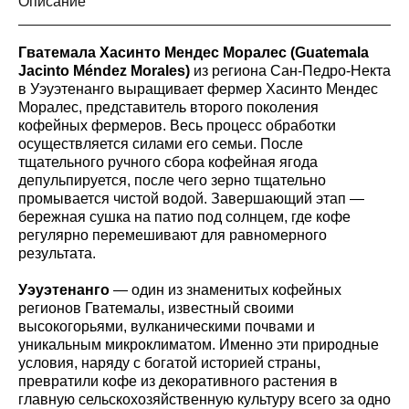
Описание
Гватемала Хасинто Мендес Моралес (Guatemala
Jacinto Méndez Morales)
из региона Сан-Педро-Некта
в Уэуэтенанго выращивает фермер Хасинто Мендес
Моралес, представитель второго поколения
кофейных фермеров. Весь процесс обработки
осуществляется силами его семьи. После
тщательного ручного сбора кофейная ягода
депульпируется, после чего зерно тщательно
промывается чистой водой. Завершающий этап —
бережная сушка на патио под солнцем, где кофе
регулярно перемешивают для равномерного
результата.
Уэуэтенанго
— один из знаменитых кофейных
регионов Гватемалы, известный своими
высокогорьями, вулканическими почвами и
уникальным микроклиматом. Именно эти природные
условия, наряду с богатой историей страны,
превратили кофе из декоративного растения в
главную сельскохозяйственную культуру всего за одно