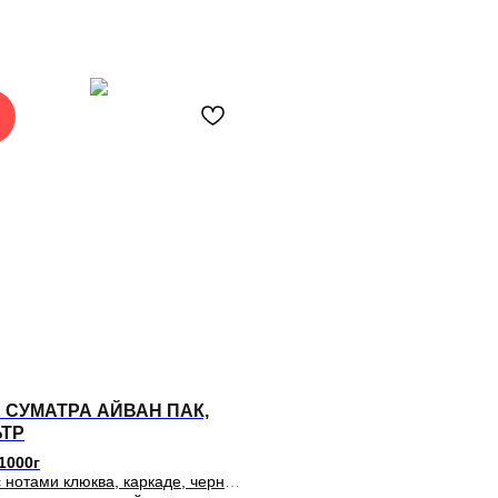
 СУМАТРА АЙВАН ПАК,
ТР
1000г
 нотами клюква, каркаде, черный