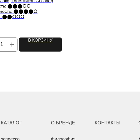
блоко, тростниковый сахар
ость: ⬤⬤⬤⭘⭘
отность: ⬤⬤⬤⬤⭘
чь: ⬤⬤⭘⭘⭘
В КОРЗИНУ
КАТАЛОГ
О БРЕНДЕ
КОНТАКТЫ
эспрессо
философия