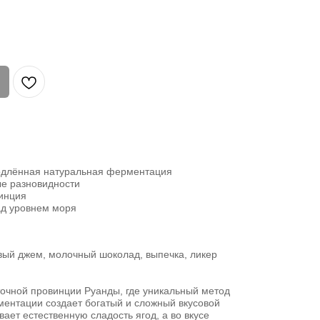
одлённая натуральная ферментация
ые разновидности
винция
ад уровнем моря
вый джем, молочный шоколад, выпечка, ликер
точной провинции Руанды, где уникальный метод
ентации создает богатый и сложный вкусовой
ает естественную сладость ягод, а во вкусе