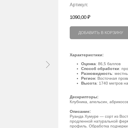
Артикул:
1090,00
₽
ДОБАВИТЬ В КОРЗИНУ
Характеристики:
Оценка
: 86,5 баллов
Способ обработки
: пр
Разновидность
: местн
Регион
: Восточная про
Высота
: 1740 метров н
Дескрипторы:
Клубника, апельсин, абрикосо
Описание:
Руанда Хумуре — сорт из Вос
продленной натуральной ферм
профиль. Обработка подчеркив