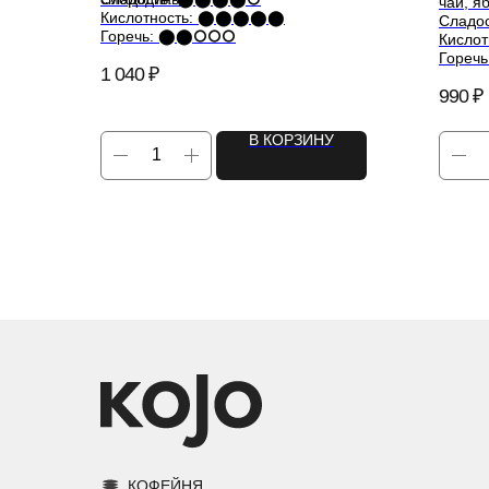
чай, я
Кислотность: ⬤⬤⬤⬤⬤
Слад
Горечь: ⬤⬤⭘⭘⭘
Кисл
Горе
1 040
₽
990
₽
В КОРЗИНУ
КОФЕЙНЯ