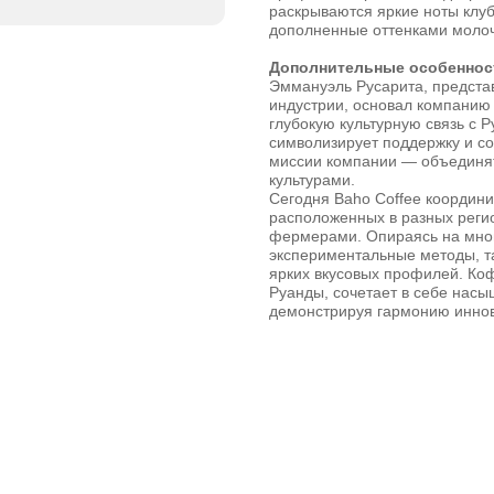
раскрываются яркие ноты клуб
дополненные оттенками молочн
Дополнительные особеннос
Эммануэль Русарита, предста
индустрии, основал компанию 
глубокую культурную связь с 
символизирует поддержку и со
миссии компании — объединят
культурами.
Сегодня Baho Coffee координи
расположенных в разных реги
фермерами. Опираясь на мног
экспериментальные методы, т
ярких вкусовых профилей. Ко
Руанды, сочетает в себе нас
демонстрируя гармонию иннов