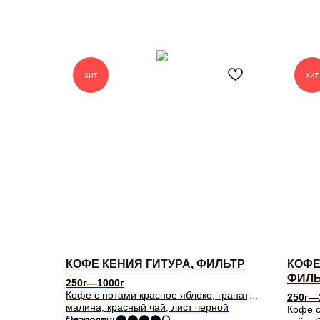
хит
хит
КОФЕ КЕНИЯ ГИТУРА, ФИЛЬТР
КОФЕ
ФИЛЬ
250г—1000г
Кофе с нотами красное яблоко, гранат,
250г—
малина, красный чай, лист черной
Кофе с
смородины
Сладость: ⬤⬤⬤⬤⭘