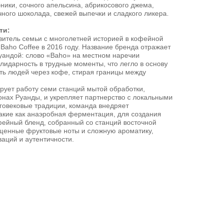
ники, сочного апельсина, абрикосового джема,
ого шоколада, свежей выпечки и сладкого ликера.
ти:
витель семьи с многолетней историей в кофейной
Baho Coffee в 2016 году. Название бренда отражает
Руандой: слово «Baho» на местном наречии
лидарность в трудные моменты, что легло в основу
ь людей через кофе, стирая границы между
рует работу семи станций мытой обработки,
онах Руанды, и укрепляет партнерство с локальными
овековые традиции, команда внедряет
акие как анаэробная ферментация, для создания
фейный бленд, собранный со станций восточной
ыщенные фруктовые ноты и сложную ароматику,
аций и аутентичности.