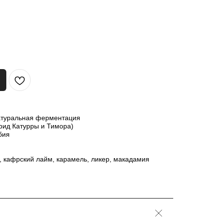
атуральная ферментация
рид Катурры и Тимора)
бия
, кафрский лайм, карамель, ликер, макадамия