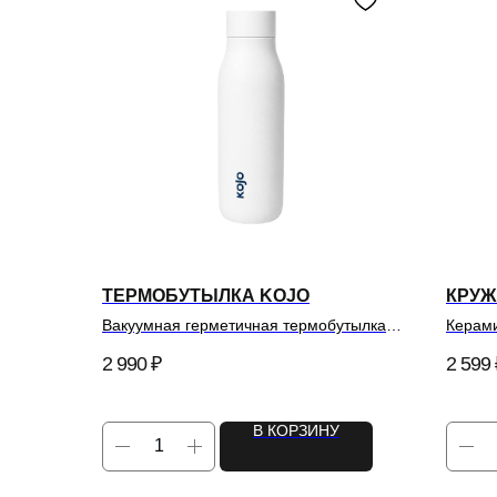
ТЕРМОБУТЫЛКА KOJO
КРУЖ
Вакуумная герметичная термобутылка
Керами
для напитков.
дрип-к
2 990
₽
2 599
В КОРЗИНУ