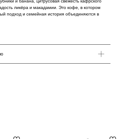
лубники и банана, цитрусовая свежесть кафрского
адость ликёра и макадамии. Это кофе, в котором
ный подход и семейная история объединяются в
ию