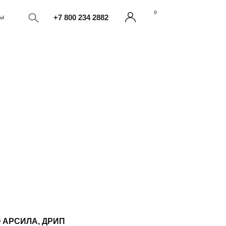
0
ты
+7 800 234 2882
 АРСИЛА, ДРИП