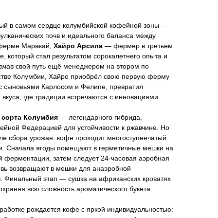
ый в самом сердце колумбийской кофейной зоны —
вулканических почв и идеального баланса между
 ферме Маракай,
Хайро Арсила
— фермер в третьем
, который стал результатом сорокалетнего опыта и
ачав свой путь ещё менеджером на втором по
стве Колумбии, Хайро приобрёл свою первую ферму
е с сыновьями Карлосом и Фелипе, превратил
вкуса, где традиции встречаются с инновациями.
з сорта Колумбия
— легендарного гибрида,
ейной Федерацией для устойчивости к ржавчине. Но
ле сбора урожая: кофе проходит многоступенчатый
и. Сначала ягоды помещают в герметичные мешки на
й ферментации, затем следует 24-часовая аэробная
овь возвращают в мешки для анаэробной
. Финальный этап — сушка на африканских кроватях
охраняя всю сложность ароматического букета.
работке рождается кофе с яркой индивидуальностью: