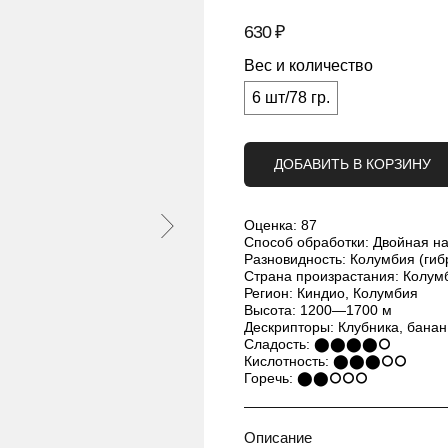
630
₽
Вес и количество
6 шт/78 гр.
ДОБАВИТЬ В КОРЗИНУ
Оценка: 87
Способ обработки: Двойная н
Разновидность: Колумбия (гиб
Страна произрастания: Колум
Регион: Киндио, Колумбия
Высота: 1200—1700 м
Дескрипторы: Клубника, банан
Сладость: ⬤⬤⬤⬤⭘
Кислотность: ⬤⬤⬤⭘⭘
Горечь: ⬤⬤⭘⭘⭘
Описание