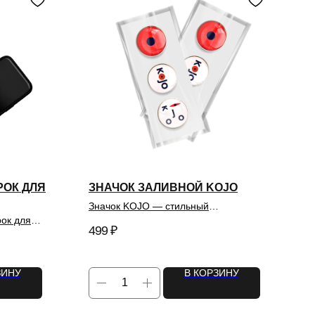
РОК ДЛЯ
ЗНАЧОК ЗАЛИВНОЙ KOJO
Значок KOJO — стильный
металлический аксессуар с эмалью,
ок для
499
₽
выполненный в минималистичном
дизайне.
ЗИНУ
В КОРЗИНУ