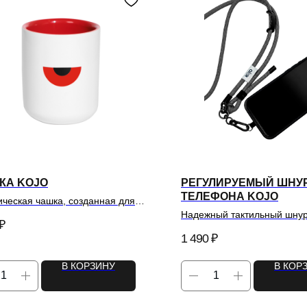
КА KOJO
РЕГУЛИРУЕМЫЙ ШНУ
ТЕЛЕФОНА KOJO
ческая чашка, созданная для
офе.
Надежный тактильный шнур
₽
вашего смартфона.
1 490
₽
В КОРЗИНУ
В КОР