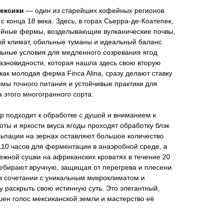
Мексики
— один из старейших кофейных регионов
 конца 18 века. Здесь, в горах Сьерра-де-Коатепек,
йные фермы, возделывающие вулканические почвы,
ый климат, обильные туманы и идеальный баланс
льные условия для медленного созревания ягод
азновидности, которая нашла здесь свою вторую
как молодая ферма Finca Alina, сразу делают ставку
мы точного питания и устойчивые практики для
 этого многогранного сорта.
 подходит к обработке с душой и вниманием к
оты и яркости вкуса ягоды проходят обработку блэк
льпации на зернах оставляют большое количество
110 часов для ферментации в анаэробной среде, а
ежной сушки на африканских кроватях в течение 20
ребирают вручную, защищая от перегрева и плесени.
в сочетании с уникальным микроклиматом и
у раскрыть свою истинную суть. Это элегантный,
ен голос мексиканской земли и мастерство её