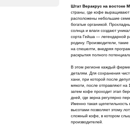
Штат Веракрус на востоке 
страны, где кофе выращивают с
расположены небольшие семе
богатые органикой. Прохладн
солнца и влаги создают уника
сорта Гейша — легендарной р
родину. Производители, такие 
на спешелти, внедряя програм
раскрытия полного потенциала
В этом регионе каждый фермер
деталям. Для сохранения чист
хани, при которой после депу
мякоти, после отправляют на 
затем кофе проходит этап бер
дней, где зерна регулярно пе
Именно такая щепетильность 
высотами позволяет этому лот
сложный кофе, в котором слыш
производителей.