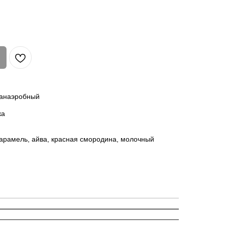
 анаэробный
ка
карамель, айва, красная смородина, молочный