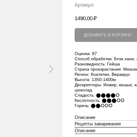
Артикул:
1490,00
₽
ДОБАВИТЬ В КОРЗИНУ
Оценка: 87
Способ обработки: Блэк хани,
Разновидность: Гейша
Страна произрастания: Мекси
Регион: Коатепек, Веракрус
Высота: 1350-1400м
Дескрипторы: Инжир, кешью, 
шоколад
Сладость: ⬤⬤⬤⬤⭘
Кислотность: ⬤⬤⬤⭘⭘
Горечь: ⬤⬤⭘⭘⭘
Описание
Рецепты заваривания
Описание