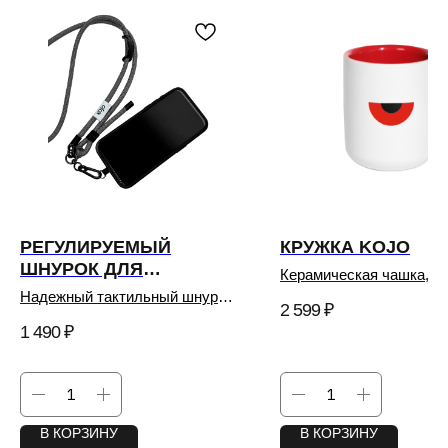
РЕГУЛИРУЕМЫЙ
КРУЖКА KOJO
ШНУРОК ДЛЯ
Керамическая чашка,
ТЕЛЕФОНА KOJO
созданная для дрип-коф
Надежный тактильный шнурок
2 599
₽
для вашего смартфона.
1 490
₽
В КОРЗИНУ
В КОРЗИНУ