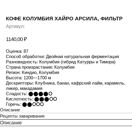
КОФЕ КОЛУМБИЯ ХАЙРО АРСИЛА, ФИЛЬТР
Артикул:
1140,00
₽
Оценка: 87
Способ обработки: Двойная натуральная ферментация
Разновидность: Колумбия (гибрид Катурры и Тимора)
Страна произрастания: Колумбия
Регион: Киндио, Колумбия
Высота: 1200—1700 м
Дескрипторы: Клубника, банан, кафрский лайм, карамель,
ликер, макадамия
Сладость: ⬤⬤⬤⬤⭘
Кислотность: ⬤⬤⬤⭘⭘
Горечь: ⬤⬤⭘⭘⭘
Описание
Рецепты заваривания
Описание