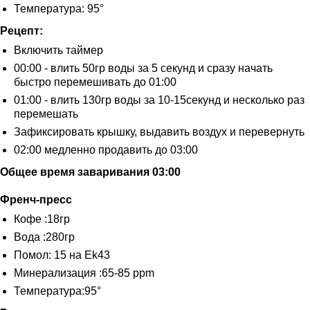
Температура: 95°
Рецепт:
Включить таймер
00:00 - влить 50гр воды за 5 секунд и сразу начать
быстро перемешивать до 01:00
01:00 - влить 130гр воды за 10-15секунд и несколько раз
перемешать
Зафиксировать крышку, выдавить воздух и перевернуть
02:00 медленно продавить до 03:00
Общее время заваривания 03:00
Френч-пресс
Кофе :18гр
Вода :280гр
Помол: 15 на Ek43
КОФЕЙНЯ
Минерализация :65-85 ppm
Москва, Фудмолл «ТРИ ВОКЗАЛА Депо»,
Новорязанская ул., 23, стр. 1
Температура:95°