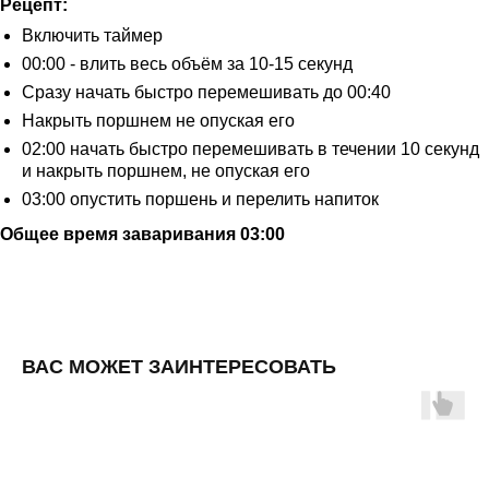
Рецепт:
ОПТОВЫМ КЛИЕНТАМ
КАТАЛОГ
КОНТАКТЫ
Включить таймер
00:00 - влить весь объём за 10-15 секунд
+7 800 234 2882
Сразу начать быстро перемешивать до 00:40
телефон
Накрыть поршнем не опуская его
02:00 начать быстро перемешивать в течении 10 секунд
info@kojocoffee.ru
и накрыть поршнем, не опуская его
e-mail
мы в соцсетях
03:00 опустить поршень и перелить напиток
Общее время заваривания 03:00
Публичная оферта
Политика возврата и обмена
Политика конфиденциальности
ВАС МОЖЕТ ЗАИНТЕРЕСОВАТЬ
Политика обработки персональных данных
2026 © KOJOCOFFEE.
© ALL RIGHTS RESERVED