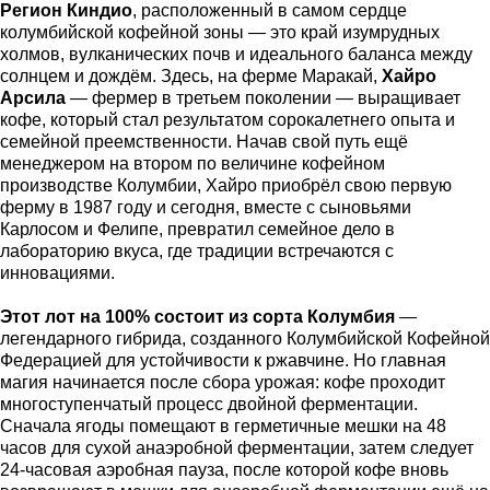
Регион Киндио
, расположенный в самом сердце
колумбийской кофейной зоны — это край изумрудных
холмов, вулканических почв и идеального баланса между
солнцем и дождём. Здесь, на ферме Маракай,
Хайро
Арсила
— фермер в третьем поколении — выращивает
кофе, который стал результатом сорокалетнего опыта и
семейной преемственности. Начав свой путь ещё
менеджером на втором по величине кофейном
производстве Колумбии, Хайро приобрёл свою первую
ферму в 1987 году и сегодня, вместе с сыновьями
Карлосом и Фелипе, превратил семейное дело в
лабораторию вкуса, где традиции встречаются с
инновациями.
Этот лот на 100% состоит из сорта Колумбия
—
легендарного гибрида, созданного Колумбийской Кофейной
Федерацией для устойчивости к ржавчине. Но главная
магия начинается после сбора урожая: кофе проходит
многоступенчатый процесс двойной ферментации.
Сначала ягоды помещают в герметичные мешки на 48
часов для сухой анаэробной ферментации, затем следует
24-часовая аэробная пауза, после которой кофе вновь