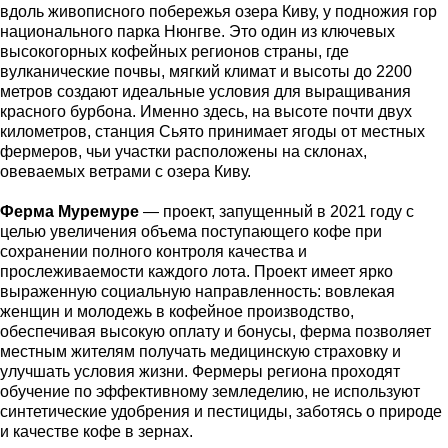
вдоль живописного побережья озера Киву, у подножия гор
национального парка Нюнгве. Это один из ключевых
высокогорных кофейных регионов страны, где
вулканические почвы, мягкий климат и высоты до 2200
метров создают идеальные условия для выращивания
красного бурбона. Именно здесь, на высоте почти двух
километров, станция Сьято принимает ягоды от местных
фермеров, чьи участки расположены на склонах,
овеваемых ветрами с озера Киву.
Ферма Муремуре
— проект, запущенный в 2021 году с
целью увеличения объема поступающего кофе при
сохранении полного контроля качества и
прослеживаемости каждого лота. Проект имеет ярко
выраженную социальную направленность: вовлекая
женщин и молодежь в кофейное производство,
обеспечивая высокую оплату и бонусы, ферма позволяет
местным жителям получать медицинскую страховку и
улучшать условия жизни. Фермеры региона проходят
обучение по эффективному земледелию, не используют
синтетические удобрения и пестициды, заботясь о природе
и качестве кофе в зернах.