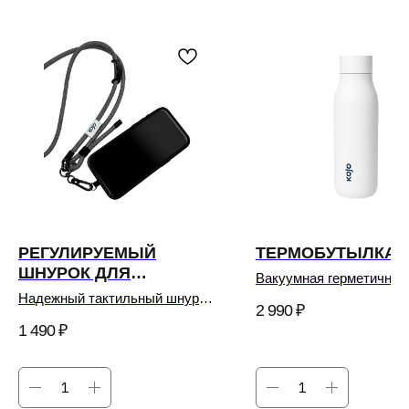
РЕГУЛИРУЕМЫЙ
ТЕРМОБУТЫЛКА 
ШНУРОК ДЛЯ
Вакуумная герметичная
ТЕЛЕФОНА KOJO
термобутылка для напи
Надежный тактильный шнурок
2 990
₽
для вашего смартфона.
1 490
₽