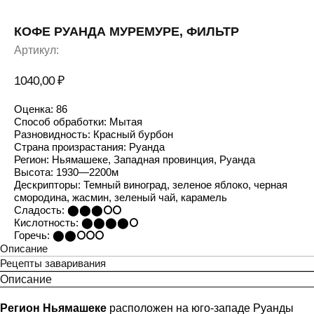
КОФЕ РУАНДА МУРЕМУРЕ, ФИЛЬТР
Артикул:
1040,00
₽
Оценка: 86
Способ обработки: Мытая
Разновидность: Красный бурбон
Страна произрастания: Руанда
Регион: Ньямашеке, Западная провинция, Руанда
Высота: 1930—2200м
Дескрипторы: Темный виноград, зеленое яблоко, черная
смородина, жасмин, зеленый чай, карамель
Сладость: ⬤⬤⬤⭘⭘
Кислотность: ⬤⬤⬤⬤⭘
Горечь: ⬤⬤⭘⭘⭘
Описание
Рецепты заваривания
Описание
Регион Ньямашеке
расположен на юго-западе Руанды