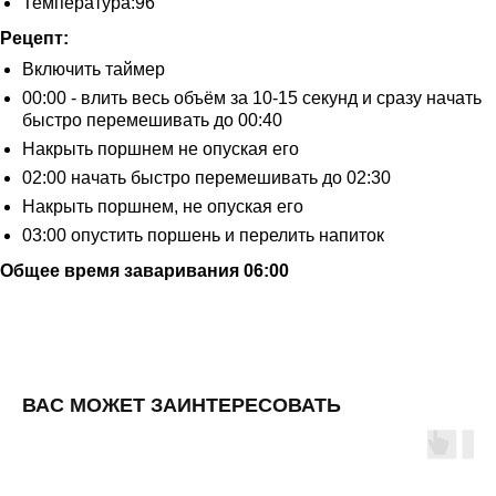
Температура:96°
Рецепт:
ОПТОВЫМ КЛИЕНТАМ
КАТАЛОГ
КОНТАКТЫ
Включить таймер
+7 800 234 2882
00:00 - влить весь объём за 10-15 секунд и сразу начать
быстро перемешивать до 00:40
телефон
Накрыть поршнем не опуская его
info@kojocoffee.ru
02:00 начать быстро перемешивать до 02:30
e-mail
мы в соцсетях
Накрыть поршнем, не опуская его
03:00 опустить поршень и перелить напиток
Общее время заваривания 06:00
Публичная оферта
Политика возврата и обмена
Политика конфиденциальности
ВАС МОЖЕТ ЗАИНТЕРЕСОВАТЬ
Политика обработки персональных данных
2026 © KOJOCOFFEE.
© ALL RIGHTS RESERVED