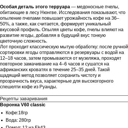
Особая деталь этого терруара
— медоносные пчелы,
обитающие в лесу Нюнгве. Исследования показывают, что
опыление пчелами повышает урожайность кофе на 36–
50%, а также, как считается, формирует уникальный
вкусовой профиль. Опыляя цветы кофе, пчелы влияют на
развитие ягоды, добавляя в будущий вкус тонкую
цветочную сложность.
Лот проходит классическую мытую обработку: после ручной
сортировки ягоды отправляются в резервуары с водой на
12–18 часов, затем промываются от музеляжа, проходят
повторное замачивание на 4–6 часов и сушатся на
африканских кроватях в течение 25–35 дней. Такой
щадящий метод позволяет сохранить чистоту и
прозрачность вкуса, характерные для высокогорного
спешелти кофе из Руанды.
Рецепты заваривания
Воронка V60 classic
Кофе:18гр
Вода: 280гр
Помол: 12 на Ek43