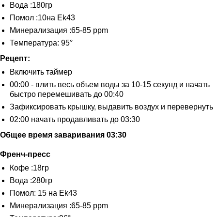
Вода :180гр
Помол :10на Ek43
Минерализация :65-85 ppm
Температура: 95°
Рецепт:
Включить таймер
00:00 - влить весь объем воды за 10-15 секунд и начать
быстро перемешивать до 00:40
Зафиксировать крышку, выдавить воздух и перевернуть
02:00 начать продавливать до 03:30
Общее время заваривания 03:30
Френч-пресс
Кофе :18гр
Вода :280гр
Помол: 15 на Ek43
КОФЕЙНЯ
Минерализация :65-85 ppm
Москва, Фудмолл «ТРИ ВОКЗАЛА Депо»,
Новорязанская ул., 23, стр. 1