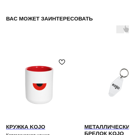
ВАС МОЖЕТ ЗАИНТЕРЕСОВАТЬ
КОФЕЙНЯ
Москва, Фудмолл «ТРИ ВОКЗАЛА Депо»,
Новорязанская ул., 23, стр. 1
ОПТОВЫМ КЛИЕНТАМ
КАТАЛОГ
КОНТАКТЫ
+7 800 234 2882
телефон
info@kojocoffee.ru
e-mail
мы в соцсетях
КРУЖКА KOJO
МЕТАЛЛИЧЕСКИЙ
Публичная оферта
БРЕЛОК KOJO